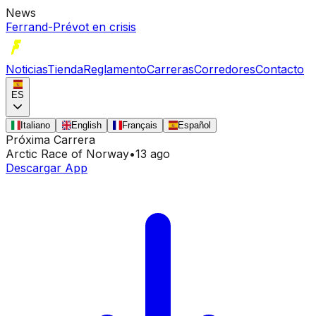
News
Ferrand-Prévot en crisis
Noticias
Tienda
Reglamento
Carreras
Corredores
Contacto
ES
Italiano
English
Français
Español
Próxima Carrera
Arctic Race of Norway
•
13 ago
Descargar App